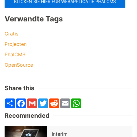
KLICKEN SIE HIER FÜR WEBAPPLICATIE PHALCMS
Verwandte Tags
Gratis
Projecten
PhalCMS
OpenSource
Share this
Share
Facebook
Gmail
Twitter
Reddit
Email
WhatsApp
Recommended
Interim